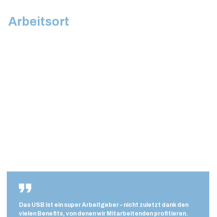
Arbeitsort
Das USB ist ein super Arbeitgeber – nicht zuletzt dank den
vielen Benefits, von denen wir Mitarbeitenden profitieren.