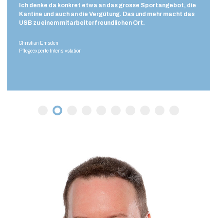
Ich denke da konkret etwa an das grosse Sportangebot, die
Kantine und auch an die Vergütung. Das und mehr macht das
USB zu einem mitarbeiterfreundlichen Ort.
Christian Emsden
Pflegeexperte Intensivstation