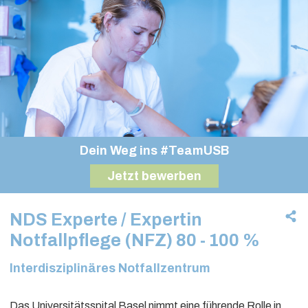
Dein Weg ins #TeamUSB
Jetzt bewerben
NDS Experte / Expertin
Notfallpflege (NFZ) 80 - 100 %
Interdisziplinäres Notfallzentrum
Das Universitätsspital Basel nimmt eine führende Rolle in